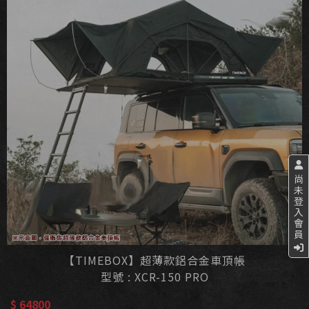
尚
未
登
入
會
員
【TIMEBOX】超薄款鋁合金車頂帳
型號 : XCR-150 PRO
$ 64800