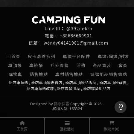
@392nekro
+88686669901
wendy04141981@gmail.com
回首頁
皮卡高蓋系列
車頂平台配件
車燈/霧燈/射燈
車頂帳
車邊帳
戶外露營
活動
產品實裝
會員
購物車
銷售據點
車材銷售據點
露營用品銷售據點
新店車頂帳
新店車頂帳專賣店
新店車頂帳品牌商
新店車頂帳買賣
新店車頂帳改裝
新店露營用品
新店露營用品店
Designed by
揚京快客
Copyright © 2026
..
累積人氣: 168324
回首頁
匯款通知
購物車
(0)