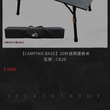
【CAMPING BASE】20秒速開露營桌
型號 : CB20
$ 2280
2
3
4
5
6
7
8
9
10
1