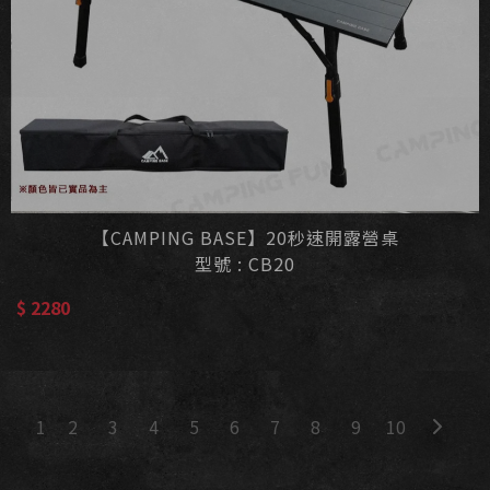
【CAMPING BASE】20秒速開露營桌
型號 : CB20
$ 2280
2
3
4
5
6
7
8
9
10
1