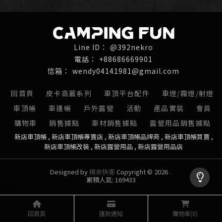
@392nekro
+88686669901
wendy04141981@gmail.com
回首頁
皮卡高蓋系列
車頂平台配件
車燈/霧燈/射燈
車頂帳
車邊帳
戶外露營
活動
產品實裝
會員
購物車
銷售據點
車材銷售據點
露營用品銷售據點
新店車頂帳
新店車頂帳專賣店
新店車頂帳品牌商
新店車頂帳買賣
新店車頂帳改裝
新店露營用品
新店露營用品店
Designed by
揚京快客
Copyright © 2026
..
累積人氣: 169433
回首頁
匯款通知
購物車
(0)