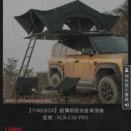
尚
未
登
入
會
員
【TIMEBOX】超薄款鋁合金車頂帳
型號 : XCR-150 PRO
$ 64800