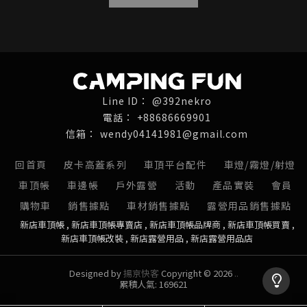
@392nekro
+88686669901
wendy04141981@gmail.com
回首頁
皮卡高蓋系列
車頂平台配件
車燈/霧燈/射燈
車頂帳
車邊帳
戶外露營
活動
產品實裝
會員
購物車
銷售據點
車材銷售據點
露營用品銷售據點
新店車頂帳
新店車頂帳專賣店
新店車頂帳品牌商
新店車頂帳買賣
新店車頂帳改裝
新店露營用品
新店露營用品店
Designed by
揚京快客
Copyright © 2026
..
累積人氣: 169621