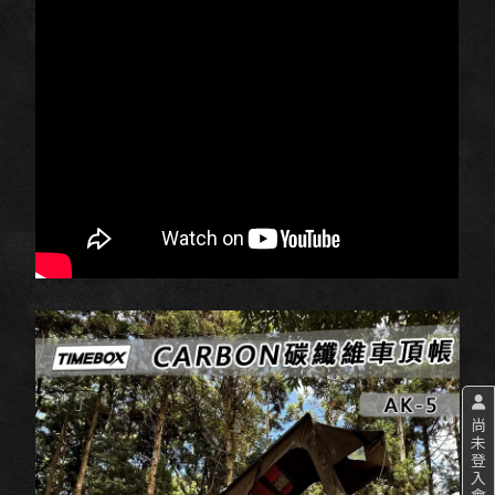
尚
未
登
入