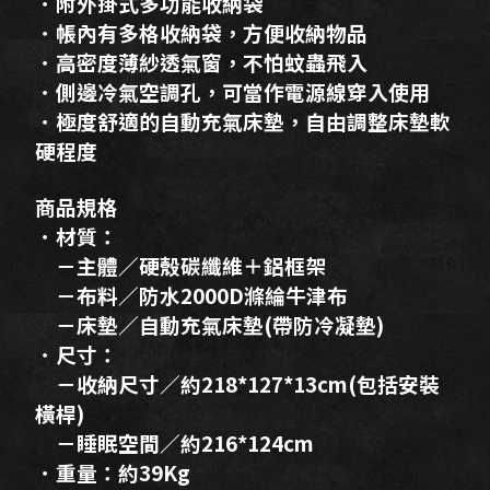
．附外掛式多功能收納袋
．帳內有多格收納袋，方便收納物品
．高密度薄紗透氣窗，不怕蚊蟲飛入
．側邊冷氣空調孔，可當作電源線穿入使用
．極度舒適的自動充氣床墊，自由調整床墊軟
硬程度
商品規格
．材質：
－主體／硬殼碳纖維＋鋁框架
－布料／防水2000D滌綸牛津布
－床墊／自動充氣床墊(帶防冷凝墊)
．尺寸：
－收納尺寸／約218*127*13cm(包括安裝
橫桿)
－睡眠空間／約216*124cm
．重量：約39Kg