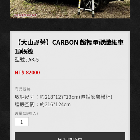
【大山野營】CARBON 超輕量碳纖維車
頂帳篷
型號 : AK-5
NT$ 82000
商品規格
收納尺寸：約218*127*13cm(包括安裝橫桿)
睡眠空間：約216*124cm
數量(請輸入)