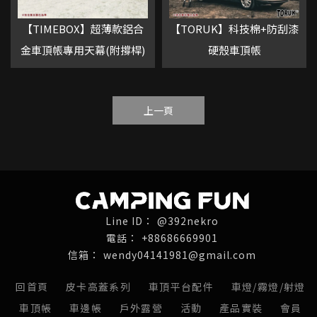
【TIMEBOX】超薄款鋁合
【TORUK】科技棉+防刮漆
金車頂帳專用天幕(附撐桿)
硬殼車頂帳
上一頁
@392nekro
+88686669901
wendy04141981@gmail.com
回首頁
皮卡高蓋系列
車頂平台配件
車燈/霧燈/射燈
車頂帳
車邊帳
戶外露營
活動
產品實裝
會員