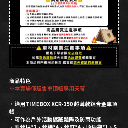
商品特色
※本賣場僅販售車頂帳專用天幕
．適用
TIMEBOX XCR-150 超薄款鋁合金車頂
帳
．可作為戶外活動遮蔽豔陽及防雨功能
．附營柱*2、營繩*4、營釘*4、收納袋*1、S