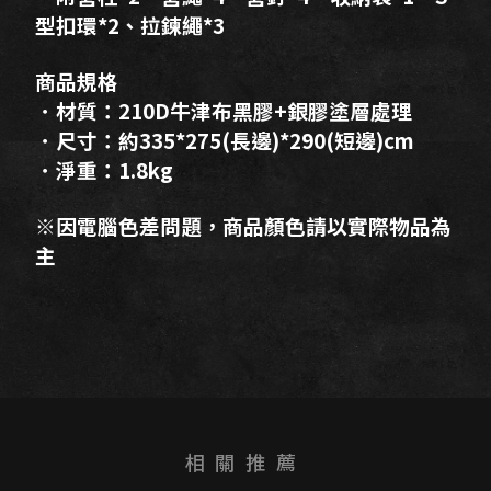
型扣環*2、拉鍊繩*3
商品規格
．材質：210D牛津布黑膠+銀膠塗層處理
．尺寸：約335*275(長邊)*290(短邊)cm
．淨重：1.8kg
※因電腦色差問題，商品顏色請以實際物品為
主