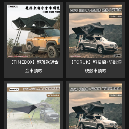
【TIMEBOX】超薄款鋁合
【TORUK】科技棉+防刮漆
金車頂帳
硬殼車頂帳