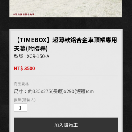
【TIMEBOX】超薄款鋁合金車頂帳專用
天幕(附撐桿)
型號 : XCR-150-A
NT$ 3500
商品規格
尺寸：約335x275(長邊)x290(短邊)cm
數量(請輸入)