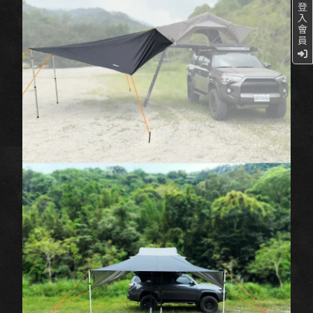
登
入
會
員