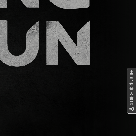
尚
未
登
入
會
員