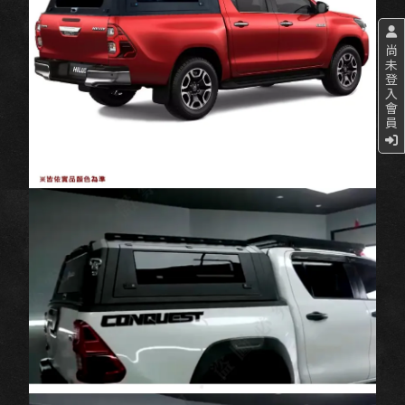
尚
未
登
入
會
員