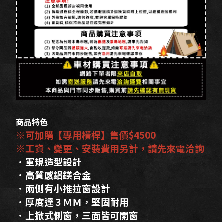
商品特色
※可加購【專用橫桿】售價$4500
※工資、變更、安裝費用另計，請先來電洽詢
．軍規造型設計
．高質感鋁鎂合金
．兩側有小推拉窗設計
．厚度達３ＭＭ，堅固耐用
．上掀式側窗，三面皆可開窗