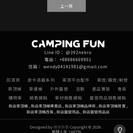
上一頁
@392nekro
+88686669901
wendy04141981@gmail.com
回首頁
皮卡高蓋系列
車頂平台配件
車燈/霧燈/射燈
車頂帳
車邊帳
戶外露營
活動
產品實裝
會員
購物車
銷售據點
車材銷售據點
露營用品銷售據點
新店車頂帳
新店車頂帳專賣店
新店車頂帳品牌商
新店車頂帳買賣
新店車頂帳改裝
新店露營用品
新店露營用品店
Designed by
揚京快客
Copyright © 2026
..
累積人氣: 168795