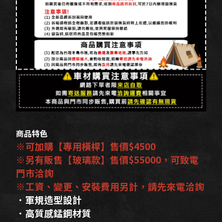
商品特色
※可加購【專用橫桿】售價$4500
※另有販售【玻璃款】售價$55000，可致電
門市洽詢
※工資、變更、安裝費用另計，請先來電洽詢
．軍規造型設計
．高質感錳鋼材質