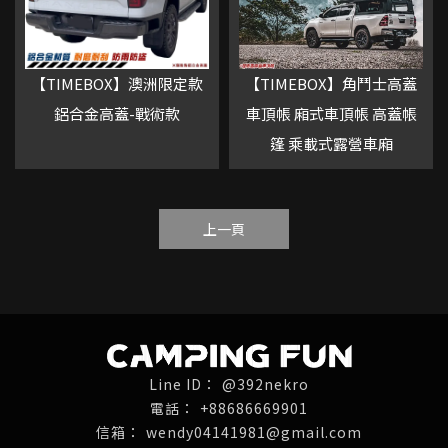
【TIMEBOX】澳洲限定款
【TIMEBOX】角鬥士高蓋
鋁合金高蓋-戰術款
車頂帳 廂式車頂帳 高蓋帳
篷 乘載式露營車廂
上一頁
@392nekro
+88686669901
wendy04141981@gmail.com