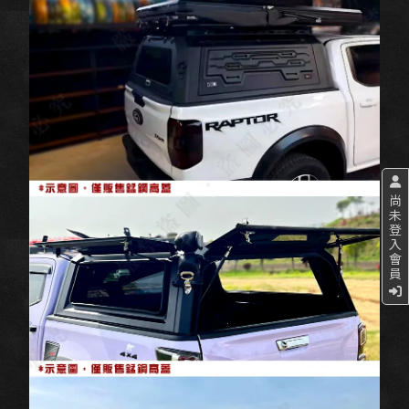
尚
未
登
入
會
員