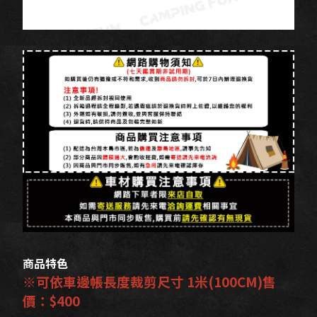
商品特色
※可依車邊帳長度裁剪尺寸 1米(100CM)售
價：$400