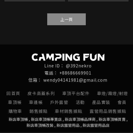
上一頁
@392nekro
+88686669901
wendy04141981@gmail.com
回首頁
皮卡高蓋系列
車頂平台配件
車燈/霧燈/射燈
車頂帳
車邊帳
戶外露營
活動
產品實裝
會員
購物車
銷售據點
車材銷售據點
露營用品銷售據點
新店車頂帳
新店車頂帳專賣店
新店車頂帳品牌商
新店車頂帳買賣
新店車頂帳改裝
新店露營用品
新店露營用品店