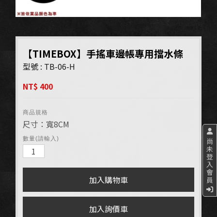
【TIMEBOX】手搖車邊帳專用擋水條
型號 : TB-06-H
NT$ 400
商品規格
尺寸：寬8CM
數量(請輸入)
尚
未
登
入
會
員