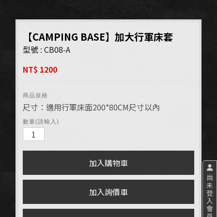
【CAMPING BASE】加大行軍床套
型號 : CB08-A
NT$ 1200
商品規格
尺寸：適用行軍床面200*80CM尺寸以內
數量(請輸入)
尚
未
登
入
會
員