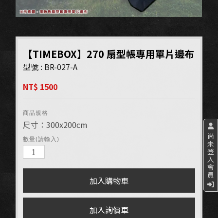
【TIMEBOX】270 扇型帳專用單片邊布
型號 : BR-027-A
NT$ 1500
商品規格
尺寸：300x200cm
尚
數量(請輸入)
未
登
入
會
員