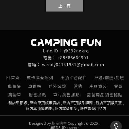
上一頁
@392nekro
+88686669901
wendy04141981@gmail.com
回首頁
皮卡高蓋系列
車頂平台配件
車燈/霧燈/射燈
車頂帳
車邊帳
戶外露營
活動
產品實裝
會員
購物車
銷售據點
車材銷售據點
露營用品銷售據點
新店車頂帳
新店車頂帳專賣店
新店車頂帳品牌商
新店車頂帳買賣
新店車頂帳改裝
新店露營用品
新店露營用品店
Designed by
揚京快客
Copyright © 2026
..
累積人氣: 168987