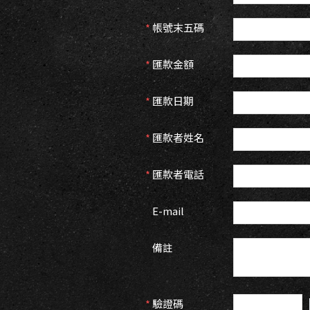
*
帳號末五碼
*
匯款金額
*
匯款日期
*
匯款者姓名
*
匯款者電話
E-mail
備註
*
驗證碼