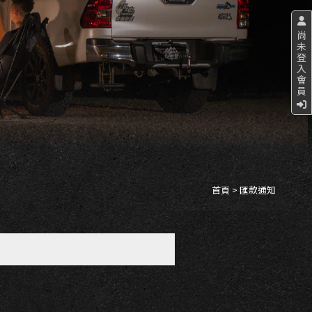
尚
未
登
入
會
員
首頁
> 匯款通知