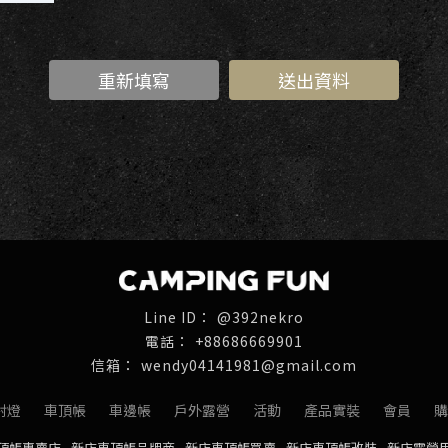
@392nekro
+88686669901
wendy04141981@gmail.com
射燈
車頂帳
車邊帳
戶外露營
活動
產品實裝
會員
購
頂帳專賣店
新店車頂帳品牌商
新店車頂帳買賣
新店車頂帳改裝
新店露營